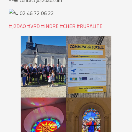
contact@j2dao.com
02 46 72 06 22
#J2DAO
#VRD
#INDRE
#CHER
#RURALITE