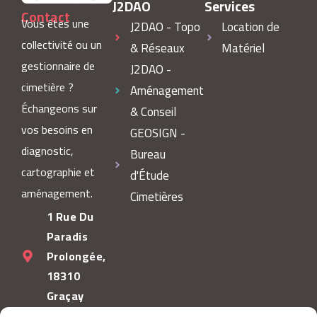
J2DAO
Services
Contact
Vous êtes une
J2DAO - Topo
Location de
collectivité ou un
& Réseaux
Matériel
gestionnaire de
J2DAO -
cimetière ?
Aménagement
Échangeons sur
& Conseil
vos besoins en
GEOSIGN -
diagnostic,
Bureau
cartographie et
d'Étude
aménagement.
Cimetières
1 Rue Du
Paradis
Prolongée,
18310
Graçay