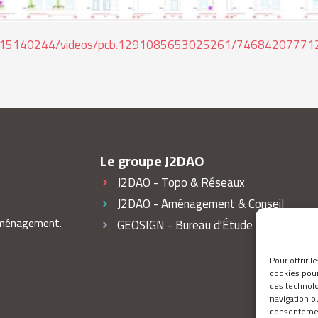
3715140244/videos/pcb.1291085653025261/74684207771
Le groupe J2DAO
J2DAO - Topo & Réseaux
J2DAO - Aménagement & Conseil
 aménagement.
GEOSIGN - Bureau d'Étude Cimetières
Pour offrir 
cookies pour
ces technol
navigation ou
consentement