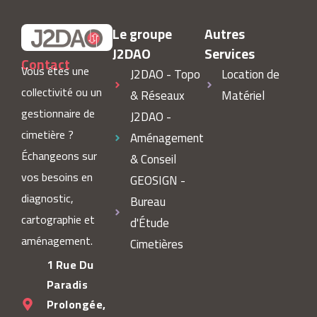
Le groupe
Autres
J2DAO
Services
Contact
Vous êtes une
J2DAO - Topo
Location de
collectivité ou un
& Réseaux
Matériel
gestionnaire de
J2DAO -
cimetière ?
Aménagement
Échangeons sur
& Conseil
vos besoins en
GEOSIGN -
diagnostic,
Bureau
cartographie et
d'Étude
aménagement.
Cimetières
1 Rue Du
Paradis
Prolongée,