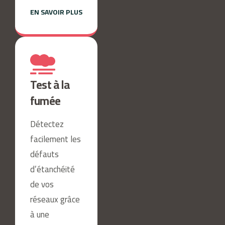
EN SAVOIR PLUS
Test à la
fumée
Détectez
facilement les
défauts
d’étanchéité
de vos
réseaux grâce
à une