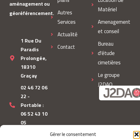
aménagement ou
Matériel
Autres
géoréférencement.
Services
Amenagement
et conseil
Actualité
1 Rue Du
Bureau
Contact
Paradis
d'étude
Prolongée,
cimetières
18310
Le groupe
Graçay
J2DAO
02 46 72 06
22 -
Portable :
06 52 43 10
05
Contact@j2dao.com
Gérer le consentement